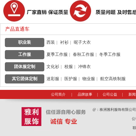
产品直通车
职业装
|
西装
|
衬衫
|
呢子大衣
工作服
|
夏季工作服
|
春秋工作服
|
冬季工作服
团体服定制
|
文化衫
|
校服
|
冲锋衣
其它团体定制
|
迷彩服
|
医护服
|
物业服
|
航空高铁制服
公司简介
|
品牌故事
|
公司公益
|
新闻
@：
株洲雅利服饰有限公
公
联