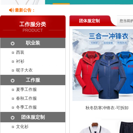
最新公告：
团体服定制
您当前
工作服分类
PRODUCT
职业装
西装
衬衫
呢子大衣
工作服
夏季工作服
春秋工作服
冬季工作服
秋冬防寒冲锋衣-可拆卸
团体服定制
文化衫