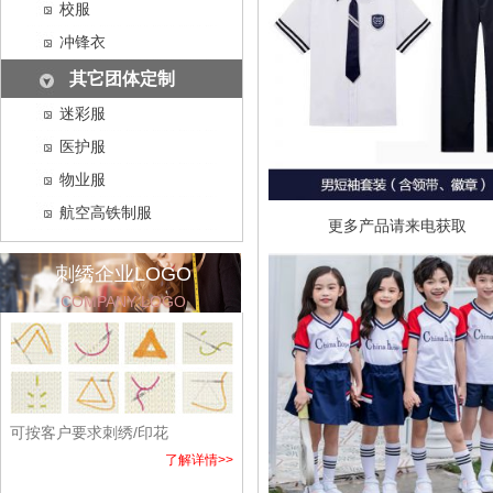
校服
冲锋衣
其它团体定制
迷彩服
医护服
物业服
航空高铁制服
更多产品请来电获取
刺绣企业LOGO
COMPANY LOGO
可按客户要求刺绣/印花
了解详情>>