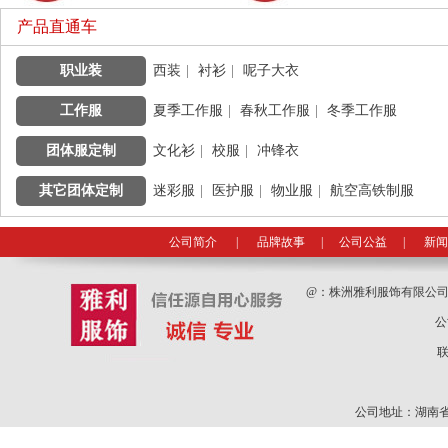
产品直通车
职业装
|
西装
|
衬衫
|
呢子大衣
工作服
|
夏季工作服
|
春秋工作服
|
冬季工作服
团体服定制
|
文化衫
|
校服
|
冲锋衣
其它团体定制
|
迷彩服
|
医护服
|
物业服
|
航空高铁制服
公司简介
|
品牌故事
|
公司公益
|
新闻
@：
株洲雅利服饰有限公
公
联
公司地址：湖南