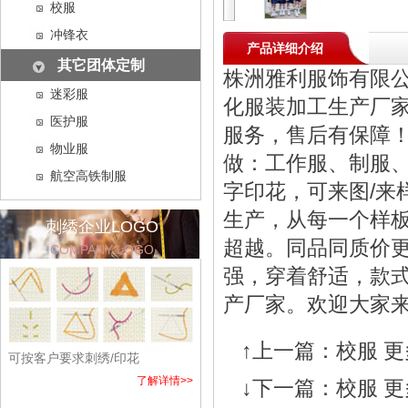
校服
冲锋衣
产品详细介绍
其它团体定制
株洲雅利服饰有限
迷彩服
化服装加工生产厂
医护服
服务，售后有保障
物业服
做：工作服、制服
航空高铁制服
字印花，可来图/来
生产，从每一个样
刺绣企业LOGO
超越。同品同质价
COMPANY LOGO
强，穿着舒适，款
产厂家。欢迎大家
↑上一篇：
校服 
可按客户要求刺绣/印花
了解详情>>
↓下一篇：
校服 