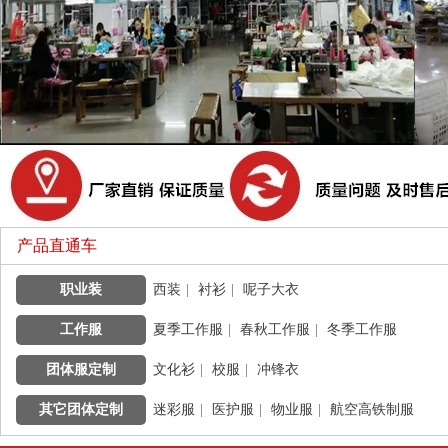
产品直通车
职业装
|
西装
|
衬衫
|
呢子大衣
工作服
|
夏季工作服
|
春秋工作服
|
冬季工作服
团体服定制
|
文化衫
|
校服
|
冲锋衣
其它团体定制
|
迷彩服
|
医护服
|
物业服
|
航空高铁制服