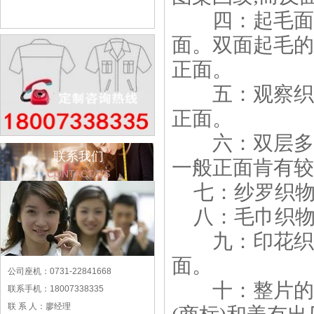
四：起毛面料
面。双面起毛的
正面。
五：观察织品
正面。
六：双层多层
联系我们
一般正面肯有较
CONTACT US
七：纱罗织
八：毛巾织
九：印花织物
面。
公司座机：0731-22841668
十：整片的织
联系手机：18007338335
联 系 人：廖经理