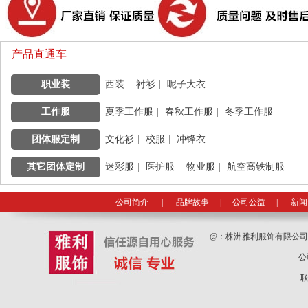
产品直通车
职业装
|
西装
|
衬衫
|
呢子大衣
工作服
|
夏季工作服
|
春秋工作服
|
冬季工作服
团体服定制
|
文化衫
|
校服
|
冲锋衣
其它团体定制
|
迷彩服
|
医护服
|
物业服
|
航空高铁制服
公司简介
|
品牌故事
|
公司公益
|
新闻
@：
株洲雅利服饰有限公
公
联