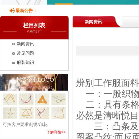
最新公告：
新闻资讯
栏目列表
ABOUT
新闻资讯
常见问题
服装知识
刺绣企业LOGO
辨别工作服面料
COMPANY LOGO
一：一般织
二：具有条
必然是清晰悦目
三：凸条及凹
可按客户要求刺绣/印花
了解详情>>
图案凸纹;而反