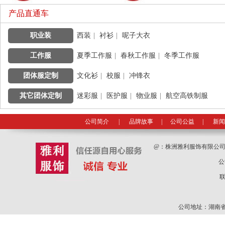
产品直通车
职业装
|
西装
|
衬衫
|
呢子大衣
工作服
|
夏季工作服
|
春秋工作服
|
冬季工作服
团体服定制
|
文化衫
|
校服
|
冲锋衣
其它团体定制
|
迷彩服
|
医护服
|
物业服
|
航空高铁制服
公司简介
|
品牌故事
|
公司公益
|
新闻
@：
株洲雅利服饰有限公
公
联
公司地址：湖南