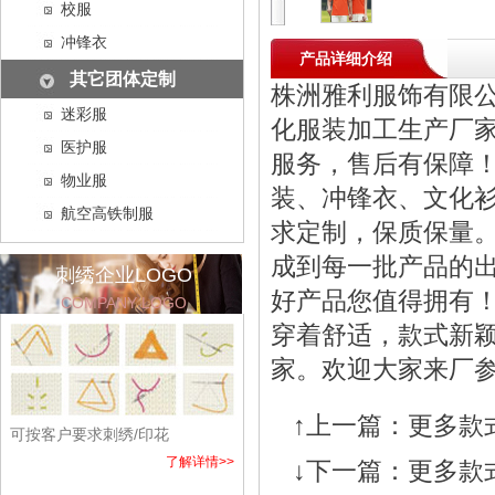
校服
冲锋衣
产品详细介绍
其它团体定制
株洲雅利服饰有限
迷彩服
化服装加工生产厂
医护服
服务，售后有保障
物业服
装、冲锋衣、文化衫
航空高铁制服
求定制，保质保量
成到每一批产品的
刺绣企业LOGO
好产品您值得拥有
COMPANY LOGO
穿着舒适，款式新
家。欢迎大家来厂
↑上一篇：
更多款
可按客户要求刺绣/印花
了解详情>>
↓下一篇：
更多款