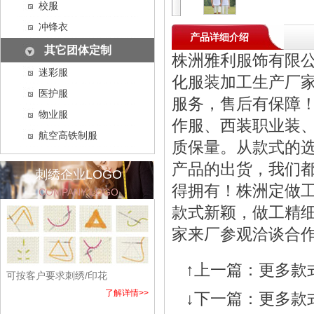
校服
冲锋衣
产品详细介绍
其它团体定制
株洲雅利服饰有限
迷彩服
化服装加工生产厂
医护服
服务，售后有保障
物业服
作服、西装职业装、
航空高铁制服
质保量。从款式的
产品的出货，我们
刺绣企业LOGO
得拥有！株洲定做
COMPANY LOGO
款式新颖，做工精
家来厂参观洽谈合
↑上一篇：
更多款
可按客户要求刺绣/印花
了解详情>>
↓下一篇：
更多款