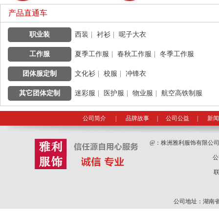
产品直通车
职业装
|
西装
|
衬衫
|
呢子大衣
工作服
|
夏季工作服
|
春秋工作服
|
冬季工作服
团体服定制
|
文化衫
|
校服
|
冲锋衣
其它团体定制
|
迷彩服
|
医护服
|
物业服
|
航空高铁制服
公司简介
|
品牌故事
|
公司公益
|
新闻
@：
株洲雅利服饰有限公
公
联
公司地址：湖南