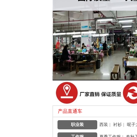
产品直通车
职业装
|
西装
|
衬衫
|
呢子
工作服
|
夏季工作服
|
春秋