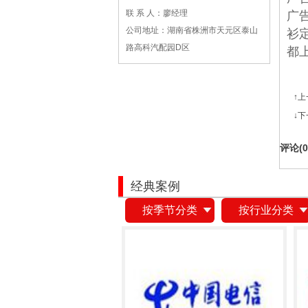
联 系 人：廖经理
广
公司地址：湖南省株洲市天元区泰山
衫
路高科汽配园D区
都
↑
↓
评论(
0
经典案例
按季节分类
按行业分类