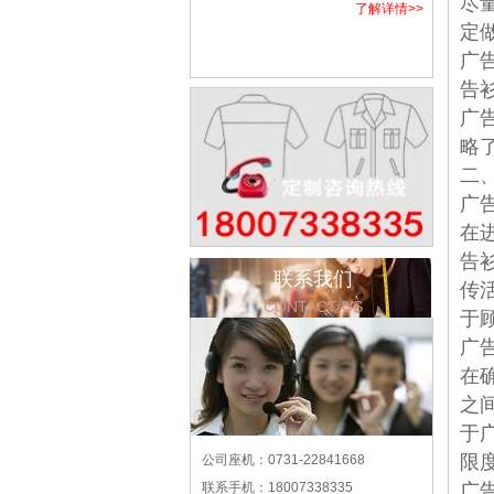
尽
了解详情>>
定
广
告
广
略
二
广
在
告
联系我们
传
CONTACT US
于
广
在
之
于
限
公司座机：0731-22841668
联系手机：18007338335
广