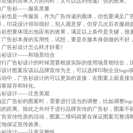
量在做到简单大方的同时，又可以达到传递广告的效果。
做广告衫——服装质量
告衫也是一件服装，作为广告传递的载体，但也要满足广
衫，印花设计得却很好，别人愿意穿，但穿几次后衣服就
告衫想要体现出他应有的效果，满足以上条件是关键，很
了广告衫本身的实用性，试想，要是衣服本身就做的不好，
、广告衫设计怎么样才好看?
告衫设计——和场景结合
进行广告衫设计的时候需要根据实际的使用场景相结合，
衫设计图案应该以品牌宣传为主，可以选择印制企业logo
活动中，广告衫设计的可以更加的直接，在图案上面直接
顾客留存和转化。
告衫设计——注意美观
确定广告衫的图案时，需要进行适当的调整，比如调整log
间的距离。除此之外对于进行品牌宣传的广告衫，图案不
广告宣传性质的活动，图案二维码就要在保证图案完整清
度地保证宣传效果。
告衫设计——注意完整性