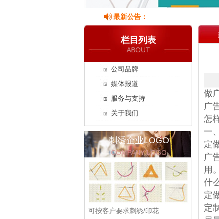
最新公告：
栏目列表
ABOUT
公司品牌
媒体报道
做
服务与支持
广
关于我们
怎
一
刺绣企业LOGO
定
COMPANY LOGO
广
用
什
定
定
可按客户要求刺绣/印花