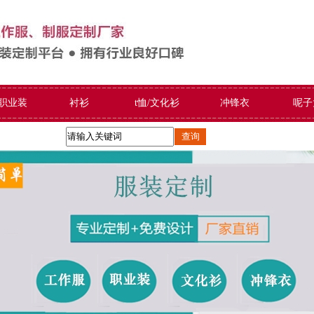
/职业装
衬衫
t恤/文化衫
冲锋衣
呢子