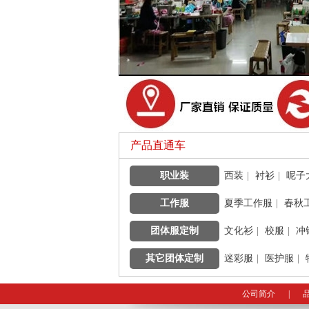
产品直通车
职业装
|
西装
|
衬衫
|
呢子
工作服
|
夏季工作服
|
春秋
团体服定制
|
文化衫
|
校服
|
冲
其它团体定制
|
迷彩服
|
医护服
|
公司简介
|