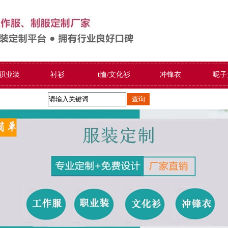
/职业装
衬衫
t恤/文化衫
冲锋衣
呢子