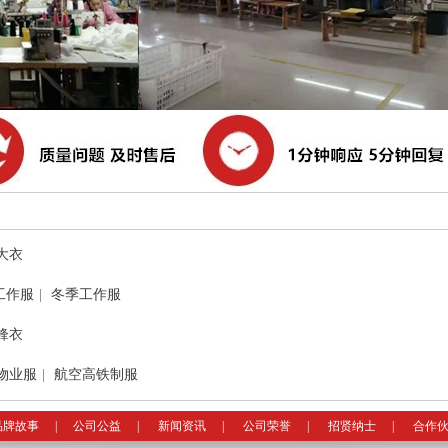
大衣
工作服
|
冬季工作服
锋衣
物业服
|
航空高铁制服
品牌故事
|
公司公益
|
新闻资讯
|
公司荣誉
|
招贤纳士
|
合作