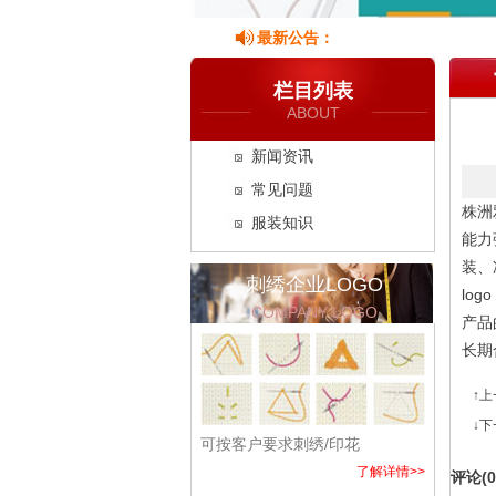
最新公告：
栏目列表
ABOUT
新闻资讯
常见问题
株洲
服装知识
能力
装、
刺绣企业LOGO
lo
COMPANY LOGO
产品
长期
↑
↓
可按客户要求刺绣/印花
了解详情>>
评论(
0