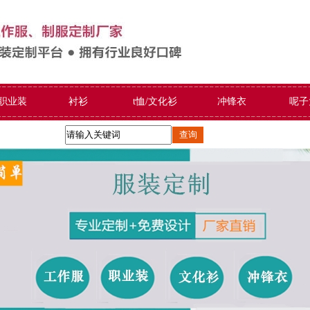
/职业装
衬衫
t恤/文化衫
冲锋衣
呢子