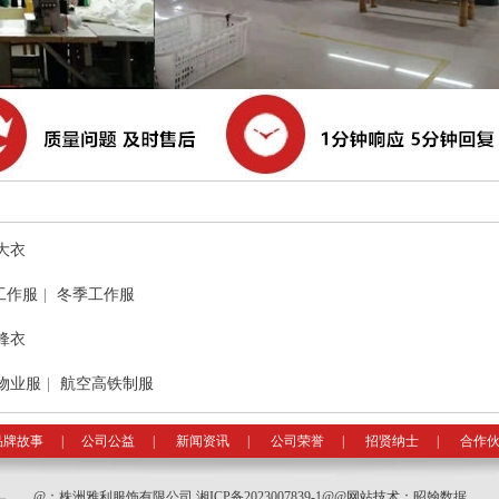
大衣
工作服
|
冬季工作服
锋衣
物业服
|
航空高铁制服
品牌故事
|
公司公益
|
新闻资讯
|
公司荣誉
|
招贤纳士
|
合作
@：
株洲雅利服饰有限公司
湘ICP备2023007839-1
@@网站技术：
昭翰数据