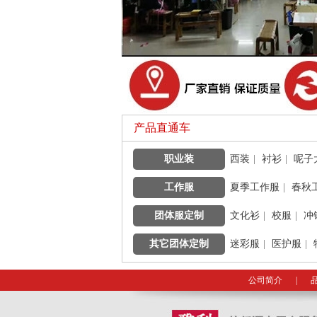
产品直通车
职业装
|
西装
|
衬衫
|
呢子
工作服
|
夏季工作服
|
春秋
团体服定制
|
文化衫
|
校服
|
冲
其它团体定制
|
迷彩服
|
医护服
|
公司简介
|